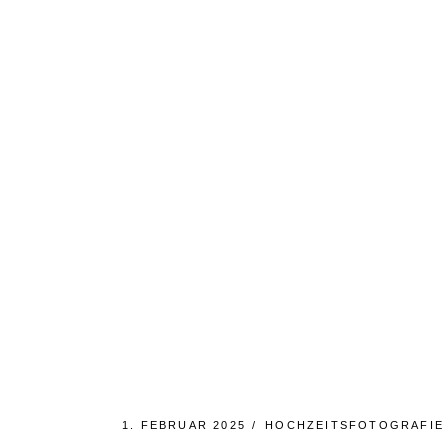
Skip
to
the
content
1. FEBRUAR 2025
HOCHZEITSFOTOGRAFIE